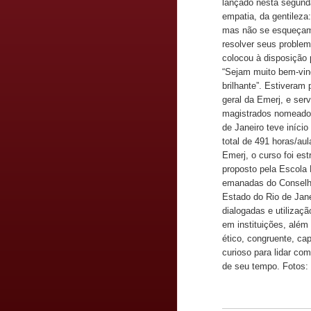
lançado nesta segunda
empatia, da gentileza
mas não se esqueçam 
resolver seus problem
colocou à disposição 
“Sejam muito bem-vind
brilhante”. Estiveram
geral da Emerj, e ser
magistrados nomeados
de Janeiro teve início
total de 491 horas/a
Emerj, o curso foi e
proposto pela Escola 
emanadas do Conselho 
Estado do Rio de Jan
dialogadas e utilizaç
em instituições, além
ético, congruente, cap
curioso para lidar co
de seu tempo. Fotos: