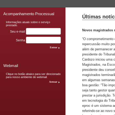
Acompanhamento Processual
Últimas notíc
Informações atuais sobre o serviço
prestado.
Novos magistrados r
Seu e-mail
“O comprometimento co
Senha
repercussão muito pos
Entrar
além de permanecer ab
presidente do Tribuna
Cardozo iniciou uma c
Magistrados, na Escol
Webmail
presidente deu consel
Clique no botão abaixo para ser direcionado
magistrados terminarão
para nosso ambiente de webmail.
em algumas semanas. 
Acessar
boa gestão: “Tão impor
seja tanto gestor qua
prestar a jurisdição. 
em tecnologia do Trib
eproc é um sistema am
referindo-se ao novo s