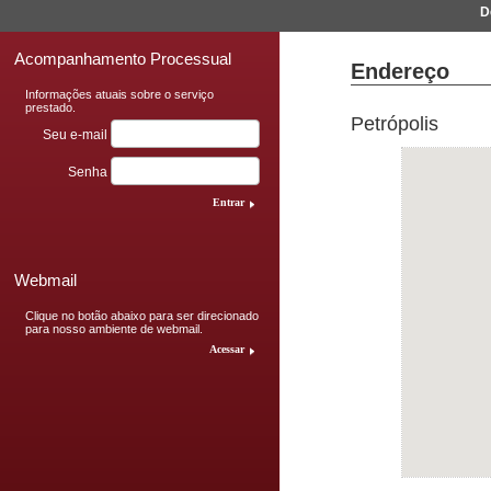
Dese
Acompanhamento Processual
Endereço
Informações atuais sobre o serviço
prestado.
Petrópolis
Seu e-mail
Senha
Entrar
Webmail
Clique no botão abaixo para ser direcionado
para nosso ambiente de webmail.
Acessar