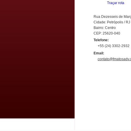
Traçar rota
Rua Dezesseis de Mar
Cidade: Petrópolis / RJ
Bairro: Centro
CEP: 25620-040
Telefone:
+55 (24) 3302-2932
Email:
contato@fmatosadv.