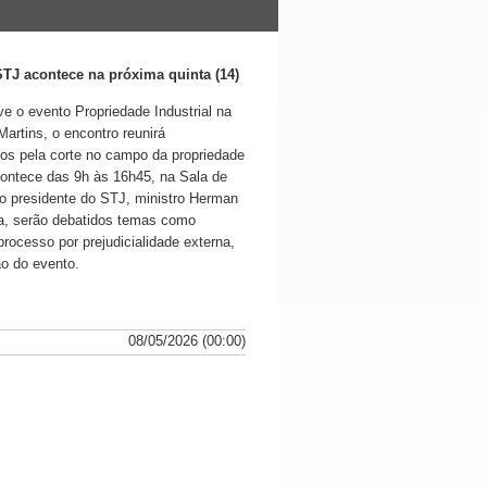
Nota
STJ acontece na próxima quinta (14)
ve o evento Propriedade Industrial na
artins, o encontro reunirá
os pela corte no campo da propriedade
acontece das 9h às 16h45, na Sala de
 do presidente do STJ, ministro Herman
ia, serão debatidos temas como
processo por prejudicialidade externa,
ão do evento.
08/05/2026 (00:00)